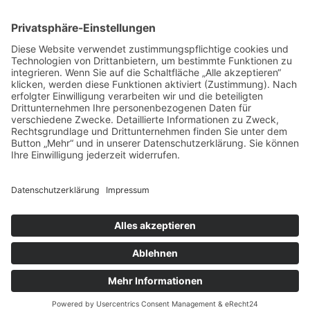
Walter-Höllerer-Realschule
Erlheimer Weg 10
92237 Sulzbach-Rosenberg
info@whr-suro.de
Tel.: 09661 81349-0
Fax: 09661 810004
Impressum
Datenschutz
Cookie-Einstellungen
Design und Wartung by Königsteiner Computerladen –
www.koenigsteiner-
computerladen.de