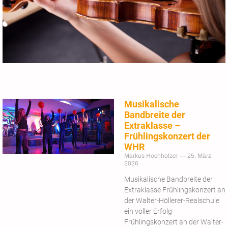
Musikalische
Bandbreite der
Extraklasse –
Frühlingskonzert der
WHR
Markus Hochholzer
25. März
2026
Musikalische Bandbreite der
Extraklasse Frühlingskonzert an
der Walter-Höllerer-Realschule
ein voller Erfolg
Frühlingskonzert an der Walter-