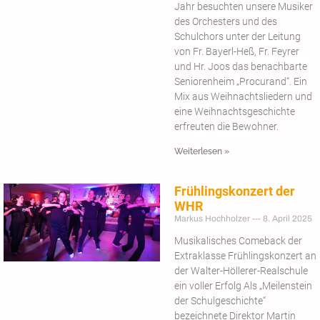
Jahr besuchten unsere Musiker
des Orchesters und des
Schulchors unter der Leitung
von Fr. Bayerl-Heß, Fr. Feyrer
und Hr. Joos das benachbarte
Seniorenheim „Procurand“. Ein
Mix aus Weihnachtsliedern und
eine Weihnachtsgeschichte
erfreuten die Bewohner.
Weiterlesen »
Frühlingskonzert der
WHR
Markus Hochholzer
8. April 2025
Musikalisches Comeback der
Extraklasse Frühlingskonzert an
der Walter-Höllerer-Realschule
ein voller Erfolg Als „Meilenstein
der Schulgeschichte“
bezeichnete Direktor Martin