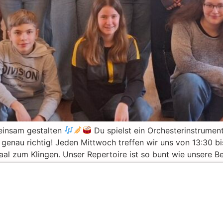
einsam gestalten
Du spielst ein Orchesterinstrument
enau richtig! Jeden Mittwoch treffen wir uns von 13:30 bi
l zum Klingen. Unser Repertoire ist so bunt wie unsere Be
info@whr-suro.de